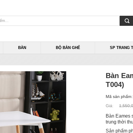
BÀN
BỘ BÀN GHẾ
SP TRANG T
Bàn Eam
T004)
Mã sản phẩm:
Giá:
1,550,
Bàn Eames s
trung thời t
Sản phẩm phù