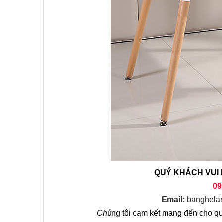
QUÝ KHÁCH VUI 
09
Email:
banghela
Ch
úng tôi cam kết mang đến cho qu