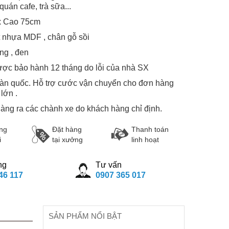
quán cafe, trà sữa...
x Cao 75cm
ặt nhựa MDF , chân gỗ sồi
ng , đen
ợc bảo hành 12 tháng do lỗi của nhà SX
oàn quốc. Hỗ trợ cước vận chuyển cho đơn hàng
lớn .
hàng ra các chành xe do khách hàng chỉ định.
ng
Đặt hàng
Thanh toán
i
tại xưởng
linh hoạt
ng
Tư vấn
46 117
0907 365 017
SẢN PHẨM NỔI BẬT