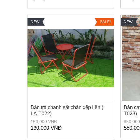
NEW
SALE!
NEW
Bàn trà chanh sắt chân xếp liền (
Bàn caf
LA-T022)
T023)
160,000 VNĐ
650,00
130,000 VNĐ
550,0