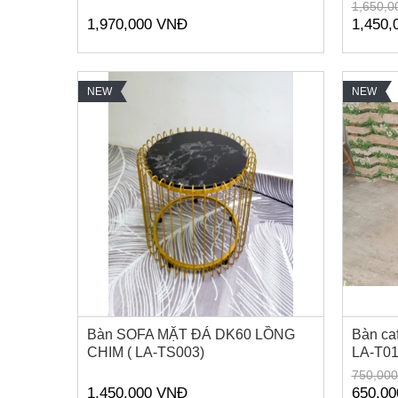
1,650,0
1,970,000 VNĐ
1,450,
NEW
NEW
Bàn SOFA MẶT ĐÁ DK60 LỒNG
Bàn caf
CHIM ( LA-TS003)
LA-T01
750,00
1,450,000 VNĐ
650,0