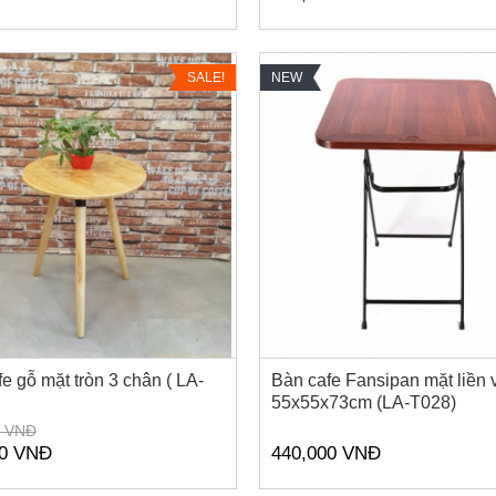
SALE!
NEW
e gỗ mặt tròn 3 chân ( LA-
Bàn cafe Fansipan mặt liền
55x55x73cm (LA-T028)
0 VNĐ
00 VNĐ
440,000 VNĐ