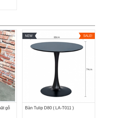
NEW
SALE!
mặt gỗ
Bàn Tulip D80 ( LA-T011 )