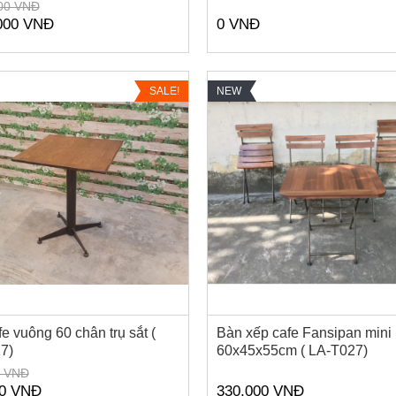
00 VNĐ
000 VNĐ
0 VNĐ
SALE!
NEW
e vuông 60 chân trụ sắt (
Bàn xếp cafe Fansipan mini
7)
60x45x55cm ( LA-T027)
0 VNĐ
00 VNĐ
330,000 VNĐ