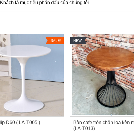
 Khách là mục tiêu phấn đấu của chúng tôi
SALE!
NEW
ip D60 ( LA-T005 )
Bàn cafe tròn chân loa kèn 
(LA-T013)