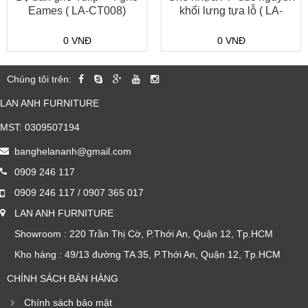
Eames ( LA-CT008)
khối lưng tựa lỗ ( LA-
C012)
0 VNĐ
0 VNĐ
Chúng tôi trên:
LAN ANH FURNITURE
MST: 0309507194
banghelananh@gmail.com
0909 246 117
0909 246 117
/
0907 365 017
LAN ANH FURNITURE
Showroom : 220 Trần Thị Cờ, P.Thới An, Quận 12, Tp.HCM
Kho hàng : 49/13 đường TA 35, P.Thới An, Quận 12, Tp.HCM
CHÍNH SÁCH BÁN HÀNG
Chính sách bảo mật