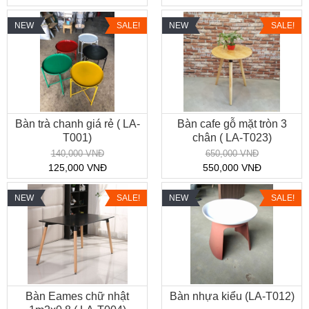
NEW
SALE!
NEW
SALE!
Bàn trà chanh giá rẻ ( LA-
Bàn cafe gỗ mặt tròn 3
T001)
chân ( LA-T023)
140,000 VNĐ
650,000 VNĐ
125,000 VNĐ
550,000 VNĐ
NEW
SALE!
NEW
SALE!
Bàn Eames chữ nhật
Bàn nhựa kiểu (LA-T012)