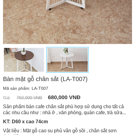
Bàn mặt gỗ chân sắt (LA-T007)
Mã sản phẩm: LA-T007
680,000 VNĐ
Giá:
750,000 VNĐ
Sản phẩm b
àn cafe chân sắt
phù hợp sử dụng cho tất cả
các nhu cầu như : nhà ở , văn phòng, quán cafe, trà sữa...
KT: D60 x cao 74cm
Vật liệu : M
ặt gỗ cao su phủ vân gỗ sồi
, chân sắt sơn