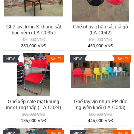
Ghế tựa lưng X khung sắt
Ghế nhựa chân sắt giả gỗ
bọc nệm ( LA-C035 )
(LA-C042)
430,000 VNĐ
510,000 VNĐ
330,000 VNĐ
450,000 VNĐ
NEW
SALE!
NEW
SALE!
Ghế xếp cafe mặt khung
Ghế tay vịn nhựa PP đúc
inox lưng thấp ( LA-C024)
nguyên khối (LA-C043)
160,000 VNĐ
500,000 VNĐ
135,000 VNĐ
445,000 VNĐ
NEW
SALE!
NEW
SALE!