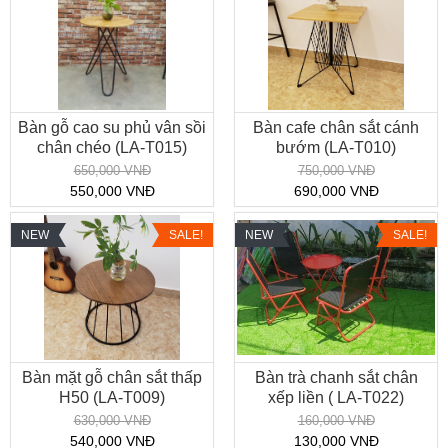
Bàn gỗ cao su phủ vân sồi
Bàn cafe chân sắt cánh
chân chéo (LA-T015)
bướm (LA-T010)
650,000 VNĐ
750,000 VNĐ
550,000 VNĐ
690,000 VNĐ
NEW
SALE!
NEW
SALE!
Bàn mặt gỗ chân sắt thấp
Bàn trà chanh sắt chân
H50 (LA-T009)
xếp liền ( LA-T022)
630,000 VNĐ
160,000 VNĐ
540,000 VNĐ
130,000 VNĐ