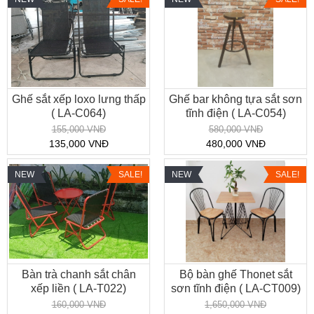
Ghế sắt xếp loxo lưng thấp
Ghế bar không tựa sắt sơn
( LA-C064)
tĩnh điện ( LA-C054)
155,000 VNĐ
580,000 VNĐ
135,000 VNĐ
480,000 VNĐ
NEW
SALE!
NEW
SALE!
Bàn trà chanh sắt chân
Bộ bàn ghế Thonet sắt
xếp liền ( LA-T022)
sơn tĩnh điện ( LA-CT009)
160,000 VNĐ
1,650,000 VNĐ