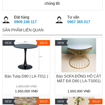
chúng tôi
Đặt hàng
Tư vấn
0909 246 117
0907 365 017
SẢN PHẨM LIÊN QUAN
NEW
SALE!
NEW
Bàn Tulip D80 ( LA-T011 )
Bàn SOFA ĐỒNG HỒ CÁT
MẶT ĐÁ D60 ( LA-TS001)
1,800,000 VNĐ
1,650,000 VNĐ
1,650,000 VNĐ
NEW
SALE!
NEW
SALE!