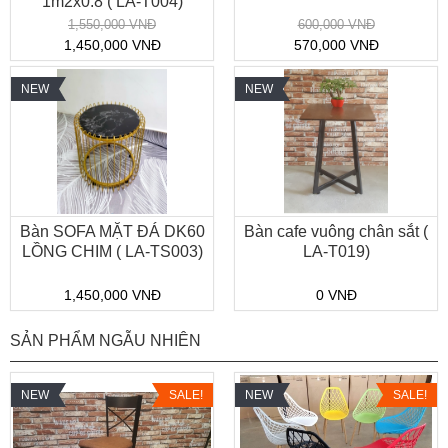
1m2x0.8 ( LA-T004)
1,550,000 VNĐ
600,000 VNĐ
1,450,000 VNĐ
570,000 VNĐ
NEW
NEW
Bàn SOFA MẶT ĐÁ DK60
Bàn cafe vuông chân sắt (
LỒNG CHIM ( LA-TS003)
LA-T019)
1,450,000 VNĐ
0 VNĐ
SẢN PHẨM NGẪU NHIÊN
NEW
SALE!
NEW
SALE!