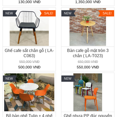
130,000 VNĐ
1,350,000 VNĐ
NEW
SALE!
NEW
SALE!
Ghế cafe sắt chân gỗ ( LA-
Bàn cafe gỗ mặt tròn 3
C063)
chân ( LA-T023)
550,000 VNĐ
650,000 VNĐ
500,000 VNĐ
550,000 VNĐ
NEW
NEW
Bộ bàn ghế Tulip + 4 ghế
Ghế nhựa PP đúc nguyên