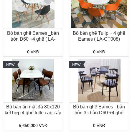
Bộ bàn ghế Eames _bàn
Bộ bàn ghế Tulip + 4 ghế
tròn D60 +4 ghế ( LA-
Eames ( LA-CT008)
CT001 )
0 VNĐ
0 VNĐ
NEW
NEW
Bộ bàn ăn mặt đá 80x120
Bộ bàn ghế Eames _bàn
kết hợp 4 ghế lotte cao cấp
tròn 3 chân D60 +4 ghế
( LA-CT010)
nhựa song tiện ( LA-
CT006 )
5,650,000 VNĐ
0 VNĐ