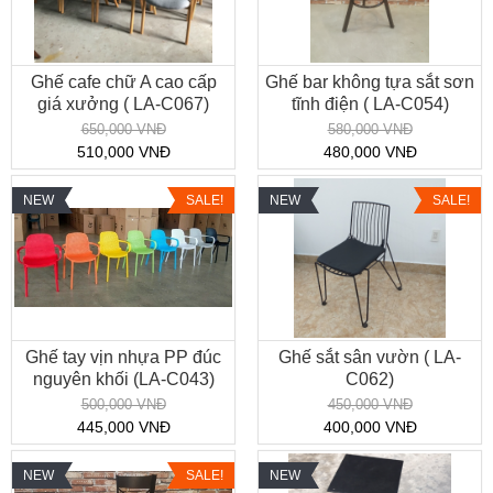
Ghế cafe chữ A cao cấp
Ghế bar không tựa sắt sơn
giá xưởng ( LA-C067)
tĩnh điện ( LA-C054)
650,000 VNĐ
580,000 VNĐ
510,000 VNĐ
480,000 VNĐ
NEW
SALE!
NEW
SALE!
Ghế tay vịn nhựa PP đúc
Ghế sắt sân vườn ( LA-
nguyên khối (LA-C043)
C062)
500,000 VNĐ
450,000 VNĐ
445,000 VNĐ
400,000 VNĐ
NEW
SALE!
NEW