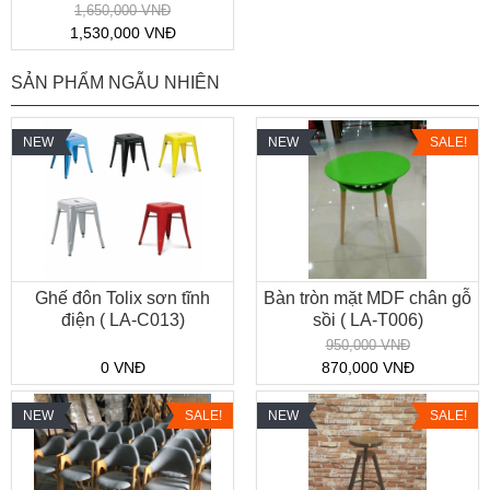
1,650,000 VNĐ
1,530,000 VNĐ
SẢN PHẨM NGẪU NHIÊN
NEW
NEW
SALE!
Ghế đôn Tolix sơn tĩnh
Bàn tròn mặt MDF chân gỗ
điện ( LA-C013)
sồi ( LA-T006)
950,000 VNĐ
0 VNĐ
870,000 VNĐ
NEW
SALE!
NEW
SALE!